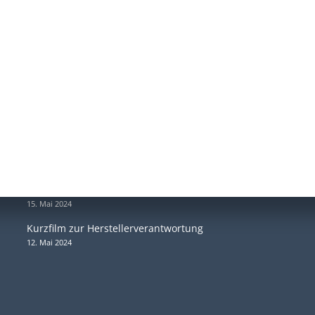
Unsere neuesten Beiträge
B
Be
Kurzfilm zur Führungsverantwortung
17. Oktober 2024
Ar
Umfrage zum Manipulationsgeschehen
15. Mai 2024
Kurzfilm zur Herstellerverantwortung
12. Mai 2024